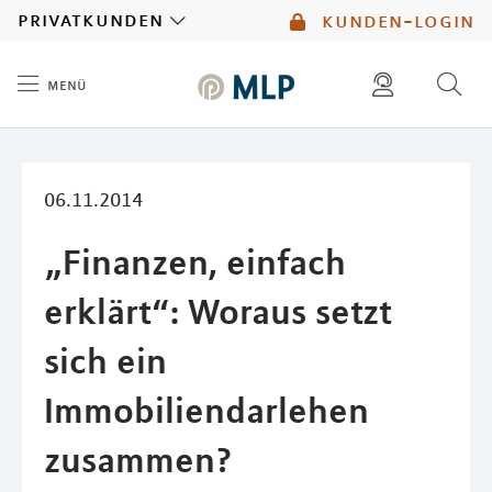
MLP
privatkunden
kunden-login
menü
Inhalt
diese website durchsuchen
mlp berater finden
06.11.2014
„Finanzen, einfach
erklärt“: Woraus setzt
sich ein
Immobiliendarlehen
zusammen?