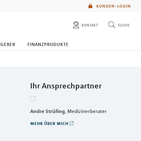
KUNDEN-LOGIN
kontakt
suche
diese website durchsuchen
tgeber
finanzprodukte
mlp berater finden
Ihr Ansprechpartner
Andre Strüfing
, Medizinerberater
mehr über mich