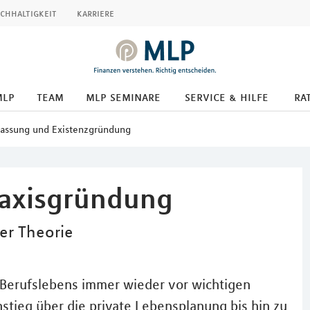
chhaltigkeit
karriere
mlp
team
mlp seminare
service & hilfe
ra
lassung und Existenzgründung
raxisgründung
der Theorie
s Berufslebens immer wieder vor wichtigen
stieg über die private Lebensplanung bis hin zu