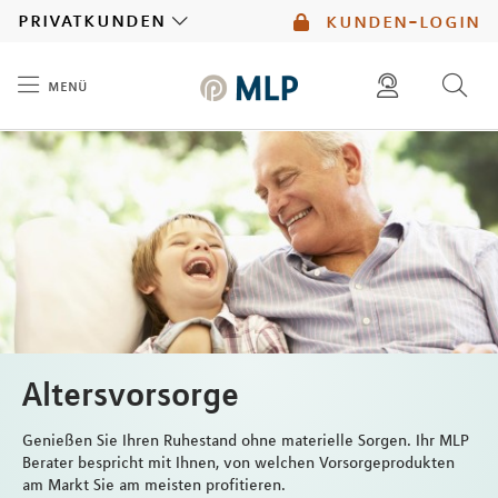
MLP
privatkunden
kunden-login
menü
Inhalt
diese website durchsuchen
mlp berater finden
Altersvorsorge
Genießen Sie Ihren Ruhestand ohne materielle Sorgen. Ihr MLP
Berater bespricht mit Ihnen, von welchen Vorsorgeprodukten
am Markt Sie am meisten profitieren.