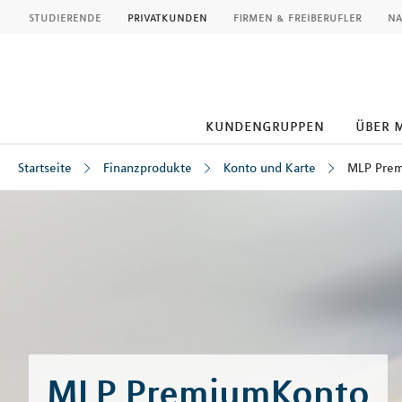
MLP
studierende
privatkunden
firmen & freiberufler
na
kundengruppen
über 
Startseite
Finanzprodukte
Konto und Karte
MLP Pre
Inhalt
MLP PremiumKonto