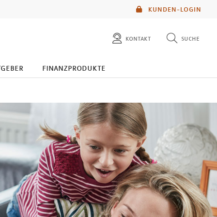
KUNDEN-LOGIN
kontakt
suche
diese website durchsuchen
tgeber
finanzprodukte
mlp berater finden