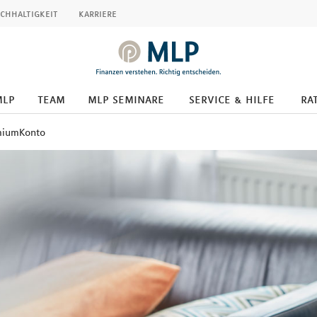
chhaltigkeit
karriere
mlp
team
mlp seminare
service & hilfe
ra
miumKonto