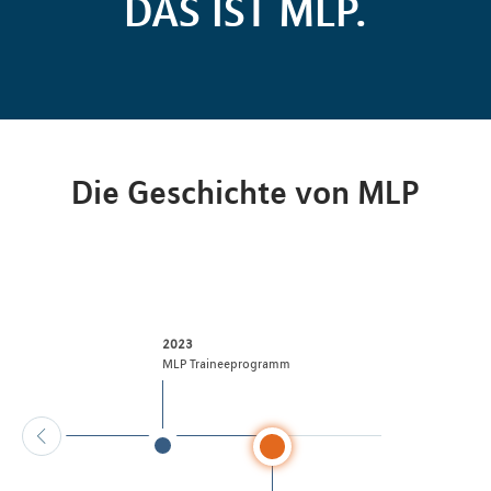
DAS IST MLP.
Die Geschichte von MLP
2023
ppe
MLP Traineeprogramm