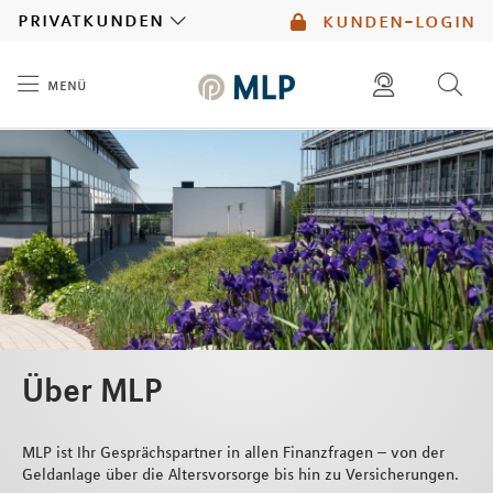
MLP
privatkunden
kunden-login
menü
Inhalt
diese website durchsuchen
mlp berater finden
Über MLP
MLP ist Ihr Gesprächspartner in allen Finanzfragen – von der
Geldanlage über die Altersvorsorge bis hin zu Versicherungen.