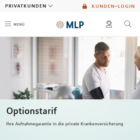
MLP
privatkunden
kunden-login
menü
Inhalt
diese website durchsuchen
mlp berater finden
Optionstarif
Ihre Aufnahmegarantie in die private Krankenversicherung