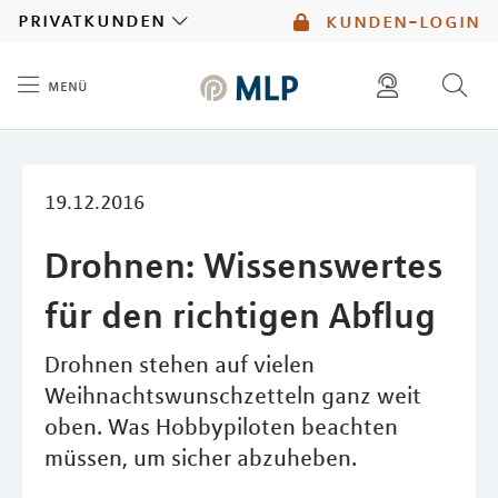
MLP
privatkunden
kunden-login
menü
Inhalt
diese website durchsuchen
mlp berater finden
19.12.2016
Drohnen: Wissenswertes
für den richtigen Abflug
Drohnen stehen auf vielen
Weihnachtswunschzetteln ganz weit
oben. Was Hobbypiloten beachten
müssen, um sicher abzuheben.