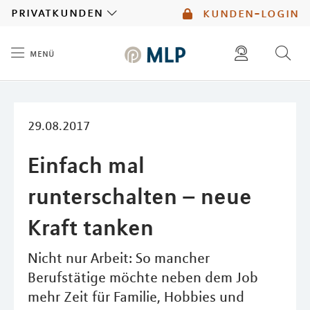
MLP
privatkunden
kunden-login
menü
Inhalt
diese website durchsuchen
mlp berater finden
29.08.2017
Einfach mal
runterschalten – neue
Kraft tanken
Nicht nur Arbeit: So mancher
Berufstätige möchte neben dem Job
mehr Zeit für Familie, Hobbies und