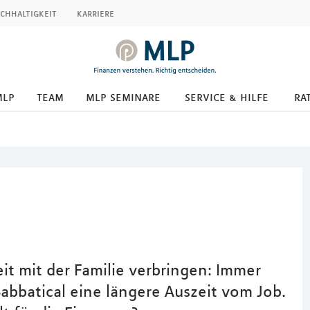
chhaltigkeit
karriere
mlp
team
mlp seminare
service & hilfe
ra
it mit der Familie verbringen: Immer
batical eine längere Auszeit vom Job.