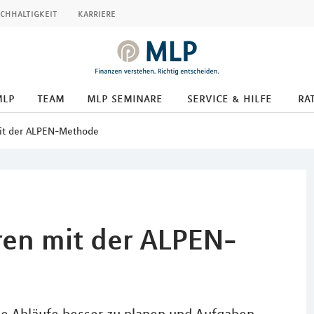
chhaltigkeit
karriere
mlp
team
mlp seminare
service & hilfe
ra
mit der ALPEN-Methode
ren mit der ALPEN-