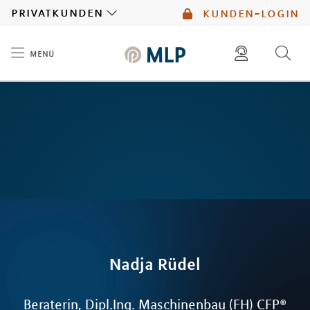
MLP
privatkunden
kunden-login
menü
Inhalt
diese website durchsuchen
mlp berater finden
Nadja
Rüdel
Beraterin, Dipl.Ing. Maschinenbau (FH) CFP®