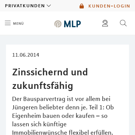
MLP
privatkunden
kunden-login
menü
Inhalt
diese website durchsuchen
mlp berater finden
11.06.2014
Zinssichernd und
zukunftsfähig
Der Bausparvertrag ist vor allem bei
Jüngeren beliebter denn je. Teil 1: Ob
Eigenheim bauen oder kaufen – so
lassen sich künftige
Immobilienwünsche flexibel erfüllen.