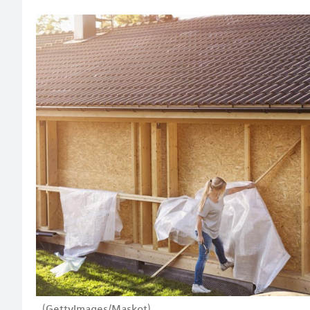
(GettyImages/Maskot)