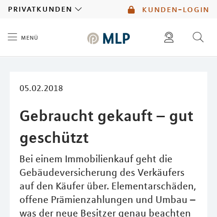
MLP
privatkunden
kunden-login
menü
Inhalt
diese website durchsuchen
mlp berater finden
05.02.2018
Gebraucht gekauft – gut
geschützt
Bei einem Immobilienkauf geht die
Gebäudeversicherung des Verkäufers
auf den Käufer über. Elementarschäden,
offene Prämienzahlungen und Umbau –
was der neue Besitzer genau beachten