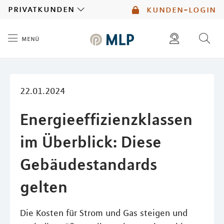
MLP
privatkunden
kunden-login
menü
Inhalt
diese website durchsuchen
mlp berater finden
22.01.2024
Energieeffizienzklassen
im Überblick: Diese
Gebäudestandards
gelten
Die Kosten für Strom und Gas steigen und