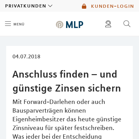
MLP
privatkunden
kunden-login
menü
Inhalt
diese website durchsuchen
mlp berater finden
04.07.2018
Anschluss finden – und
günstige Zinsen sichern
Mit Forward-Darlehen oder auch
Bausparverträgen können
Eigenheimbesitzer das heute günstige
Zinsniveau für später festschreiben.
Was jeder bei der Entscheidung