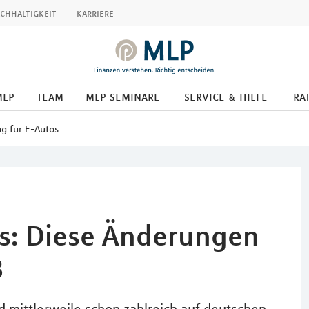
chhaltigkeit
karriere
mlp
team
mlp seminare
service & hilfe
ra
g für E-Autos
s: Diese Änderungen
3