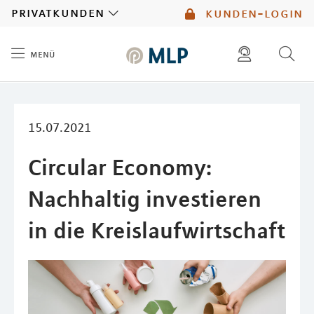
MLP
privatkunden
kunden-login
menü
Inhalt
diese website durchsuchen
mlp berater finden
15.07.2021
Circular Economy:
Nachhaltig investieren
in die Kreislaufwirtschaft